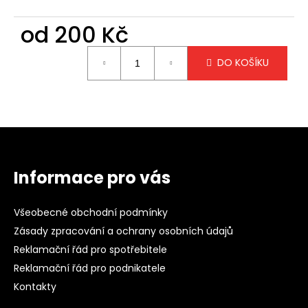
č
u
od
200 Kč
j
e
Měrná
m
DO KOŠÍKU
cena:
e
ČERNÁ
MIKINA
Z
S
á
KAPUCÍ
p
1
Informace pro vás
225
a
Kč
t
Všeobecné obchodní podmínky
í
Zásady zpracování a ochrany osobních údajů
Reklamační řád pro spotřebitele
Reklamační řád pro podnikatele
Kontakty