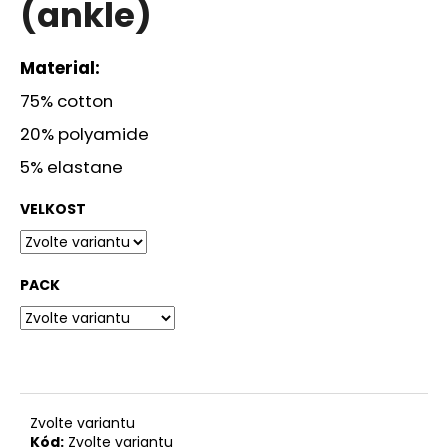
(ankle)
a
j
Material:
í
t
75% cotton
?
20% polyamide
5% elastane
VELKOST
HLEDAT
PACK
D
o
p
o
r
Zvolte variantu
u
Kód:
Zvolte variantu