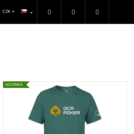
Hledat
Přihlášení
Nákupní
CZK
košík
NOVINKA
Následující