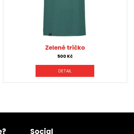
Zelené tričko
500 Kč
DETAIL
e?
Social