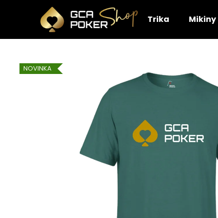
K
Přejít
na
o
Trika
Mikiny
obsah
Zpět
Zpět
š
do
do
í
k
obchodu
obchodu
NOVINKA