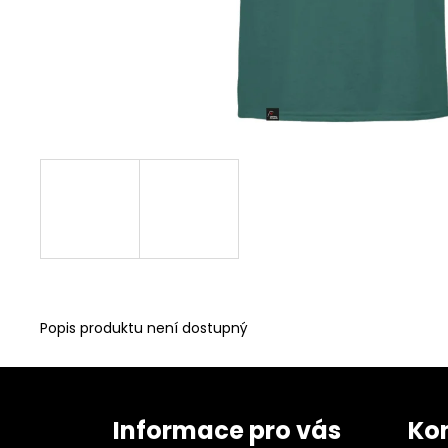
ČERNÁ MIKINA S KAPUCÍ NA ZIP
1 225 Kč
Popis produktu není dostupný
Z
á
Informace pro vás
Ko
p