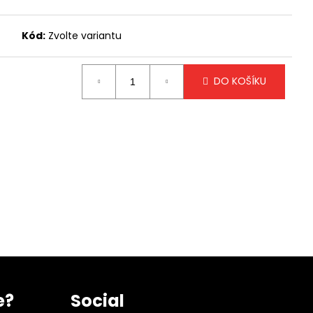
Kód:
Zvolte variantu
DO KOŠÍKU
e?
Social