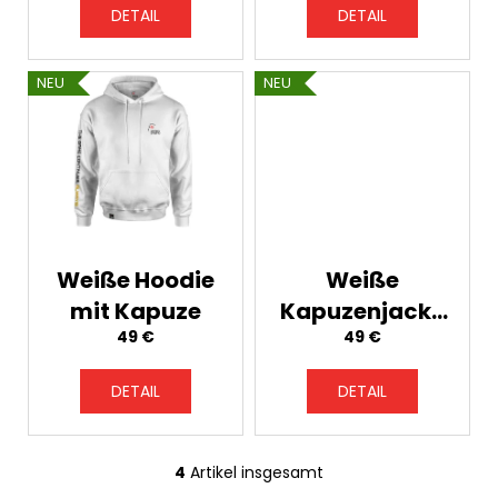
d
DETAIL
DETAIL
u
k
NEU
NEU
SUCHEN
t
e
W
i
r
e
m
Weiße Hoodie
Weiße
p
mit Kapuze
Kapuzenjacke
f
49 €
49 €
mit
e
Reißverschluss
h
DETAIL
DETAIL
l
e
n
4
Artikel insgesamt
S