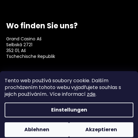
e
Wo finden Sie uns?
Grand Casino Aš
Selbská 2721
352 01, Aš
Tschechische Republik
Social
Tento web používá soubory cookie. Dalším
procházením tohoto webu vyjadřujete souhlas s
jejich používáním.. Více informací
zde
.
Einstellungen
Erstellt von Shoptet
Copyright 2026
Grand Casino Aš
. Alle Rechte
Ablehnen
Akzeptieren
vorbehalten.