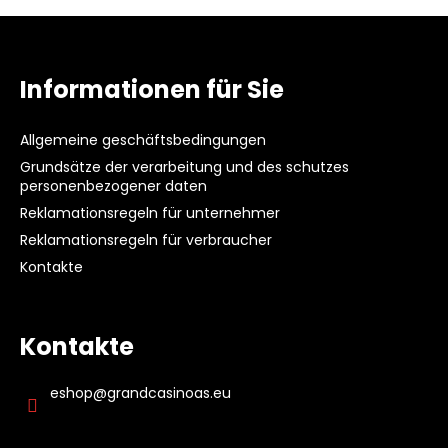
t
POKER
F
e
CAP
u
u
20
e
ß
€
Informationen für Sie
r
z
e
e
l
Allgemeine geschäftsbedingungen
i
e
Grundsätze der verarbeitung und des schutzes
l
m
personenbezogener daten
e
e
Reklamationsregeln für unternehmer
n
Reklamationsregeln für verbraucher
t
Kontakte
e
d
e
r
Kontakte
L
i
eshop
@
grandcasinoas.eu
s
t