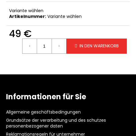
SCHWARZER
KAPUZENPULLOVER
Variante wählen
MIT
Artikelnummer:
Variante wählen
REISSVERSCHLUSS
49
49 €
€
Verkaufspreis:
IN DEN WARENKORB
F
u
ß
Informationen für Sie
z
e
Allgemeine geschäftsbedingungen
i
Grundsätze der verarbeitung und des schutzes
l
personenbezogener daten
e
Reklamationsregeln für unternehmer