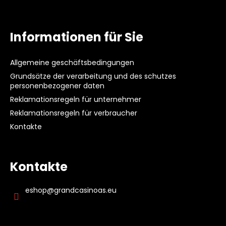
F
e
GCA
POKER
u
u
SOCKS
e
ß
(ANKLE)
Informationen für Sie
r
z
8
e
€
e
l
Allgemeine geschäftsbedingungen
i
e
Grundsätze der verarbeitung und des schutzes
l
m
personenbezogener daten
e
e
Reklamationsregeln für unternehmer
n
Reklamationsregeln für verbraucher
t
Kontakte
e
d
e
r
Kontakte
L
i
eshop
@
grandcasinoas.eu
s
t
e