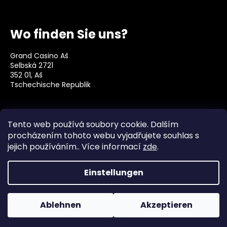
Wo finden Sie uns?
Grand Casino Aš
Selbská 2721
352 01, Aš
Tschechische Republik
Social
Tento web používá soubory cookie. Dalším
procházením tohoto webu vyjadřujete souhlas s
jejich používáním.. Více informací
zde
.
Einstellungen
Erstellt von Shoptet
Copyright 2026
Grand Casino Aš
. Alle Rechte
Ablehnen
Akzeptieren
vorbehalten.